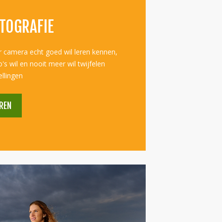
OTOGRAFIE
r camera echt goed wil leren kennen,
s wil en nooit meer wil twijfelen
ellingen
REN