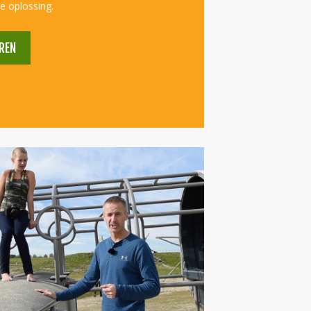
e oplossing.
REN