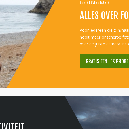
EEN STEVIGE BASIS
ALLES OVER F
Voor iedereen die zijn/haa
nooit meer onscherpe foto'
over de juiste camera inst
GRATIS EEN LES PROBE
IVITEIT