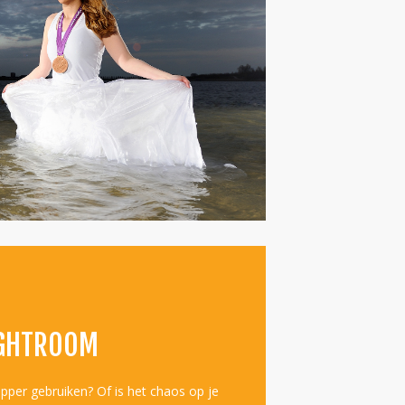
IGHTROOM
pper gebruiken? Of is het chaos op je