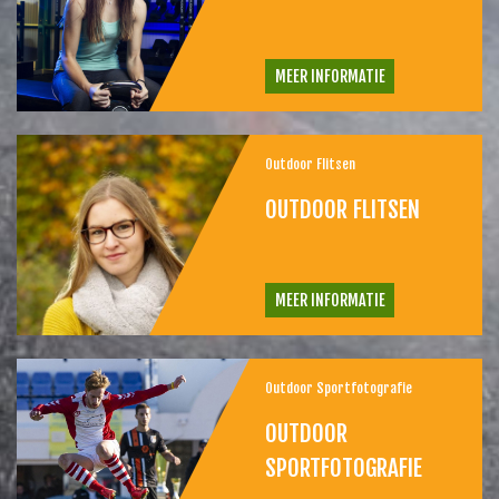
MEER INFORMATIE
Outdoor Flitsen
OUTDOOR FLITSEN
MEER INFORMATIE
Outdoor Sportfotografie
OUTDOOR
SPORTFOTOGRAFIE