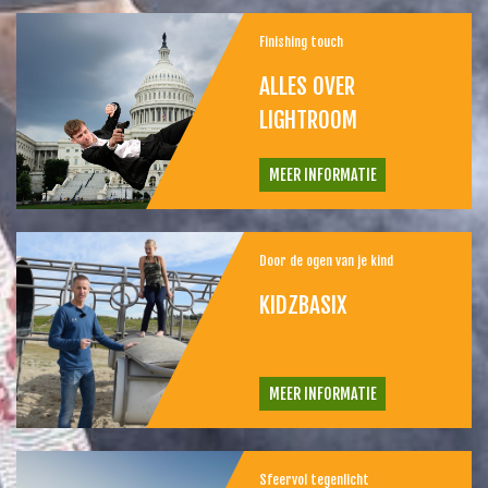
Finishing touch
ALLES OVER
LIGHTROOM
MEER INFORMATIE
Door de ogen van je kind
KIDZBASIX
MEER INFORMATIE
Sfeervol tegenlicht