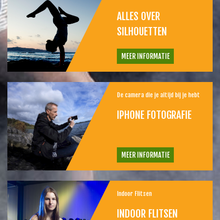
ALLES OVER
SILHOUETTEN
MEER INFORMATIE
De camera die je altijd bij je hebt
IPHONE FOTOGRAFIE
MEER INFORMATIE
Indoor Flitsen
INDOOR FLITSEN